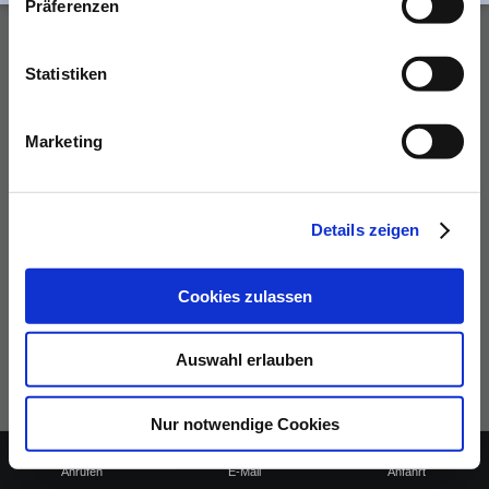
Präferenzen
Druckversion
|
Sitemap
Webansicht
Statistiken
© Heizung - Sanitär - Handel
UG, Inh. Ina Wittelmeyer
Marketing
Details zeigen
Cookies zulassen
Auswahl erlauben
Nur notwendige Cookies
Anrufen
E-Mail
Anfahrt